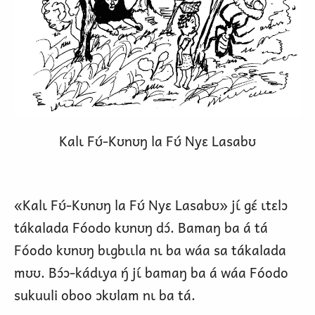
Kalɩ Fʊ́-Kʊnʊŋ la Fʊ́ Nyɛ Lasabʊ
«Kalɩ Fʊ́-Kʊnʊŋ la Fʊ́ Nyɛ Lasabʊ» jɩ́ gɛ́ ɩtɛlɔ
tákalada Fóodo kʊnʊŋ dɔ́. Bamaŋ ba á tá
Fóodo kʊnʊŋ bɩgbɩɩla nɩ ba wáa sa tákalada
mʊʊ. Bɔ́ɔ-kádɩya ŋ́ jɩ́ bamaŋ ba á wáa Fóodo
sukuuli oboo ɔkʊlam nɩ ba tá.