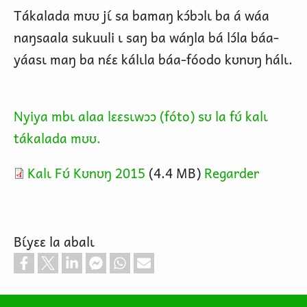
Tákalada mʊʊ jɩ́ sa bamaŋ kɔ́bɔlɩ ba á wáa
naŋsaala sukuuli ɩ saŋ ba wáŋla bá lɔ́la báa-
yáasɩ maŋ ba nɛ́ɛ kálɩla báa-fóodo kʊnʊŋ hálɩ.
Nyiya mbɩ alaa lɛɛsɩwɔɔ (fóto) sʊ la fʊ́ kalɩ
tákalada mʊʊ.
Kalɩ Fʊ́ Kʊnʊŋ 2015
(4.4 MB)
Regarder
Bɩ́yɛɛ la abalɩ