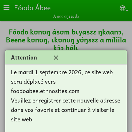
Skip to main content
Fóodo Ábee
Se
Á naa aŋsɛɛ dɔ
Fóodo kʊnʊŋ ásʊm bɩyasɛɛ ŋkaanɔ,
Beene kʊnʊŋ, ɩkʊnʊŋ yʊ́ŋsɛɛ a míliila
kɔ́ɔ hálɩ
Attention
Kɩlɩ kʊnʊŋ katakaladaya ba yásɩ káa-ásʊm
Le mardi 1 septembre 2026, ce site web
Journal of West African Languages en 2009
sera déplacé vers
(XXXVI.1-2) sa M. PLUNKETT Gray. Fʊ́ ŋ́ nɛ́ɛ
foodoabee.ethnosites.com
nú ŋ́giliisi kʊnʊŋ, ɩ nɛ́ɛ yásɩ sa fʊ́ Fóodo kʊnʊŋ
Veuillez enregistrer cette nouvelle adresse
cʊ́fɔɔ.
dans vos favoris et continuer à visiter le
site web.
Plunkett, Gray C. 2009. An Overview of
Foodo, a Linguistic Island in Benin. Journal of