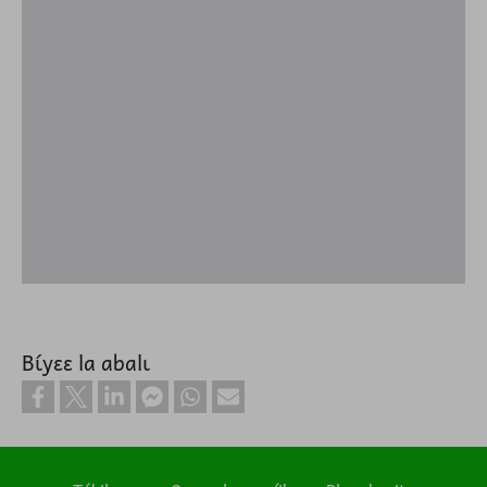
Bɩ́yɛɛ la abalɩ