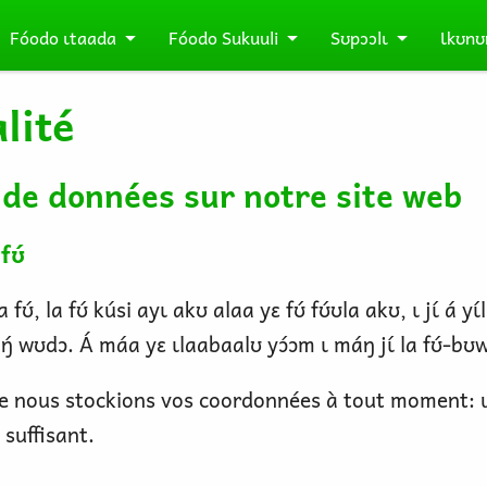
Fóodo ɩtaada
Fóodo Sukuuli
Sʊpɔɔlɩ
Ɩkʊnʊ
lité
e de données sur notre site web
fʊ́
la fʊ́, la fʊ́ kúsi ayɩ akʊ alaa yɛ fʊ́ fʊ́ʊla akʊ, ɩ jɩ́ á
ɔwɛɛ ŋ́ wʊdɔ. Á máa yɛ ɩlaabaalʊ yɔ́ɔm ɩ máŋ jɩ́ la fʊ́-b
e nous stockions vos coordonnées à tout moment: u
 suffisant.