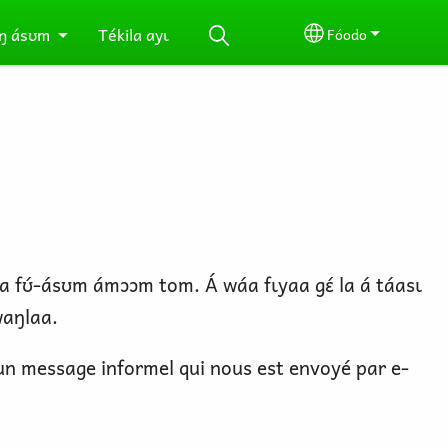
ŋ ásʊm
Tékila ayɩ
Fóodo
Select your lang
 yɩ́la fʊ́-ásʊm ámɔɔm tom. Á wáa fɩyaa gɛ́ la á táasɩ
ʊwaŋlaa.
n message informel qui nous est envoyé par e-