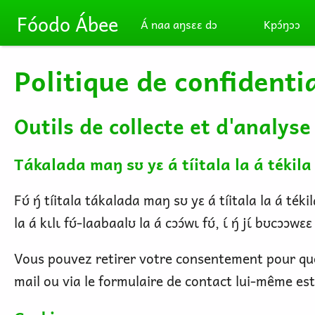
Skip to main content
Fóodo Ábee
Á naa aŋsɛɛ dɔ
Kpɔ́ŋɔɔ
Politique de confidentia
Outils de collecte et d'analys
Tákalada maŋ sʊ yɛ á tíitala la á tékila 
Fʊ́ ŋ́ tíitala tákalada maŋ sʊ yɛ á tíitala la á téki
la á kɩlɩ fʊ́-laabaalʊ la á cɔɔ́wɩ fʊ́, ɩ́ ŋ́ jɩ́ bʊcɔ
Vous pouvez retirer votre consentement pour qu
mail ou via le formulaire de contact lui-même est