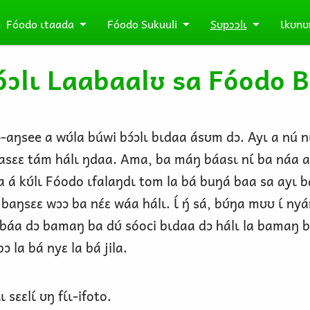
Fóodo ɩtaada
Fóodo Sukuuli
Sʊpɔɔlɩ
Ɩkʊnʊ
ɔ́ɔlɩ Laabaalʊ sa Fóodo Bɛ
ɔ-aŋsee a wʊ́la búwi bɔ́ɔlɩ bɩdaa ásʊm dɔ. Ayɩ a nú 
-asɛɛ tám hálɩ ŋdaa. Ama, ba máŋ báasɩ nɩ́ ba náa a
la á kʊ́lɩ Fóodo ɩfalaŋdɩ tom la bá buŋá baa sa ayɩ b
ɩ baŋsɛɛ wɔɔ ba nɛ́ɛ wáa hálɩ. Ɩ́ ŋ́ sá, bʊ́ŋa mʊʊ ɩ́ n
báa dɔ bamaŋ ba dʊ́ sóoci bɩdaa dɔ hálɩ la bamaŋ ba
 la bá nyɛ la bá jila.
 sɛɛlɩ́ ʊŋ fɩ́ɩ-ifoto.