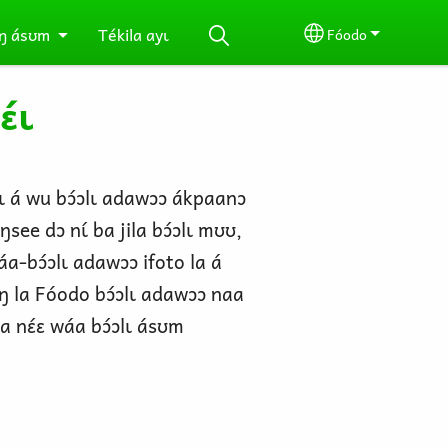
ŋ ásʊm
Tékila ayɩ
Fóodo
Select your lang
́ɩ
nɩ á wu bɔ́ɔlɩ adawɔɔ ákpaanɔ
ŋsee dɔ nɩ́ ba jila bɔ́ɔlɩ mʊʊ,
áa-bɔ́ɔlɩ adawɔɔ ifoto la á
yáŋ la Fóodo bɔ́ɔlɩ adawɔɔ naa
 nɛ́ɛ wáa bɔ́ɔlɩ ásʊm