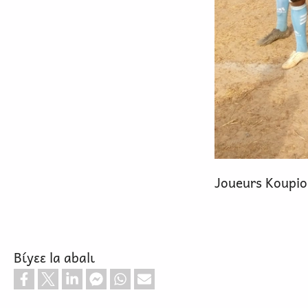
Joueurs Koupi
Bɩ́yɛɛ la abalɩ