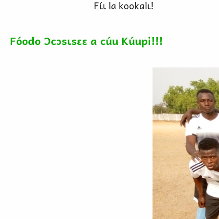
Fɩ́ɩ la kookalɩ!
Fóodo Ɔcɔsɩsɛɛ a cúu Kúupi!!!