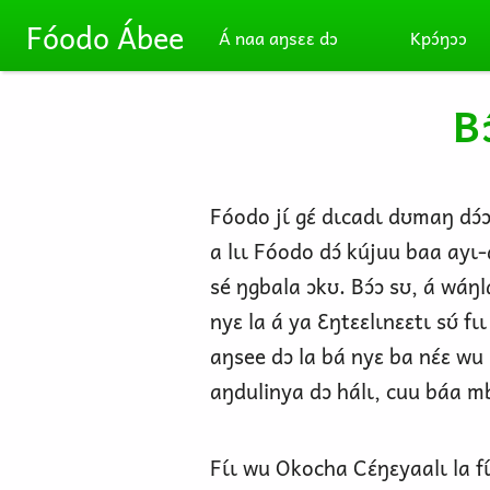
Skip to main content
Fóodo Ábee
Á naa aŋsɛɛ dɔ
Kpɔ́ŋɔɔ
B
Fóodo jɩ́ gɛ́ dɩcadɩ dʊmaŋ dɔ́
a lɩɩ Fóodo dɔ́ kújuu baa ayɩ
sé ŋgbala ɔkʊ. Bɔ́ɔ sʊ, á wáŋ
nyɛ la á ya Ɛŋtɛɛlɩnɛɛtɩ sʊ́ fɩ
aŋsee dɔ la bá nyɛ ba nɛ́ɛ wu 
aŋdulinya dɔ hálɩ, cuu báa mbɔ
Fɩ́ɩ wu Okocha Cɛ́ŋɛyaalɩ la fɩ́ɩ