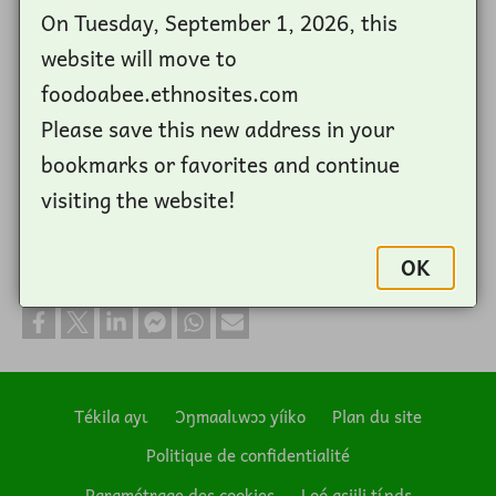
On Tuesday, September 1, 2026, this
website will move to
foodoabee.ethnosites.com
Please save this new address in your
bookmarks or favorites and continue
visiting the website!
OK
Bɩ́yɛɛ la abalɩ
Tékila ayɩ
Ɔŋmaalɩwɔɔ yíiko
Plan du site
Politique de confidentialité
Footer
Paramétrage des cookies
Loó asiili tɩ́ŋdɛ