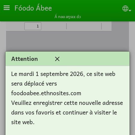
Skip to main content
Fóodo Ábee
Se
Á naa aŋsɛɛ dɔ
Attention
Le mardi 1 septembre 2026, ce site web
sera déplacé vers
foodoabee.ethnosites.com
Veuillez enregistrer cette nouvelle adresse
dans vos favoris et continuer à visiter le
site web.