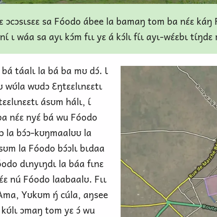
dɛ ɔcɔsɩsɛɛ sa Fóodo ábee la bamaŋ tom ba nɛ́ɛ káŋ 
ɩ nɩ́ ɩ wáa sa ayɩ kɔ́m fɩɩ yɛ á kɔ́lɩ fɩ́ɩ ayɩ-wɛ́ɛbɩ tɩ́ŋdɛ
bá táalɩ la bá ba mʊ dɔ́. Ɩ
 yʊ wʊ́la wʊdɔ Ɛŋtɛɛlɩnɛɛtɩ
ɛɛlɩnɛɛtɩ ásʊm hálɩ, ɩ́
Attention
 ba nɛ́ɛ nyɛ́ bá wu Fóodo
 la bɔ́ɔ-kʊŋmaalʊʊ la
Le mardi 1 septembre 2026, ce site web
́sʊm la Fóodo bɔ́ɔlɩ bɩdaa
sera déplacé vers
óodo dɩnyɩŋdɩ la báa fɩnɛ
foodoabee.ethnosites.com
́ɛ nú Fóodo laabaalʊ. Fɩɩ
Veuillez enregistrer cette nouvelle
. Ama, Yʊkʊm ŋ́ cúla, aŋsee
adresse dans vos favoris et continuer à
́ɛ kʊ́lɩ ɔmaŋ tom yɛ ɔ́ wu