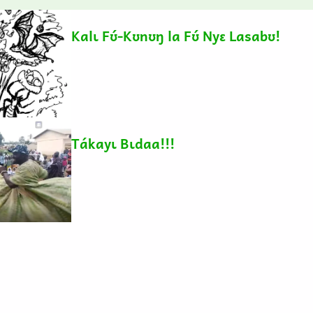
Kalɩ Fʊ́-Kʊnʊŋ la Fʊ́ Nyɛ Lasabʊ!
Tákayɩ Bɩdaa!!!