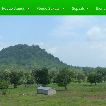
Fóodo ɩtaada
Fóodo Sukuuli
Sʊpɔɔlɩ
Ɩkʊnʊ