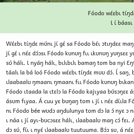
Fóodo wɛ́ɛbɩ tɩ́ŋ
Ɩ ɩ́ báas
Wɛ́ɛbɩ tɩ́ŋdɛ mʊ́nɩ jɩ́ gɛ́ sa Fóodo bɛ́ɩ ɔtɩŋdɛɛ maŋ 
jɩ́ gɛ́ ɩ nɛ́ɛ dɔ́ɔsɩ Fóodo kʊnʊŋ fɩɩ ɩkʊnʊŋ yʊŋsɛɛ
sʊ́ hálɩ. Ɩ nyáŋ hálɩ, bɩlɩbɩlɩ bamaŋ tom ba nyi Ɛŋt
táalɩ la bá loó Fóodo wɛ́ɛbɩ tɩ́ŋdɛ mʊʊ dɔ́. Ɩ́ saŋ,
ɩlaabaalʊ ŋmaanɩ ŋmaanɩ fɩɩ Fóodo kʊnʊŋ bɩkanɔ
Fóodo ɩtaada la ɩtɛlɔ la Fóodo kajɩyaa bʊ́sɔŋɛɛ a
ásʊm fɩyaa. Á cuu yɛ bʊŋaŋ tom ɩ jɩ́ ɩ nɛ́ɛ dɩ́ɩla F
nɩ Fóodo bée wʊdɔ aŋdulunya tom dɔ la ɔ́ nyɛ ɔ nɛ
ɩ náa ɩ jɩ́ ayɩ-bʊcɔsɛɛ hálɩ, ɩlaabaalʊ maŋ cɔ́ fɛɩ
dɔ sʊ́, fɩ́ɩ ɩ nyɛ́ ɩlaabaalʊ tuutuuma. Bɔ́ɔ sʊ, á nɛ