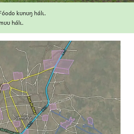
Fóodo kʊnʊŋ hálɩ.
 mʊʊ hálɩ.