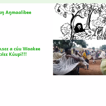
ʊŋ Aŋmaalibee
sɩsɛɛ a cúu Waakee
lɛɛ Kúupi!!!