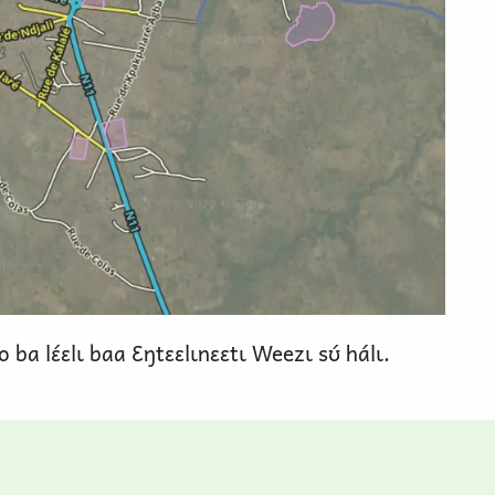
o ba lɛ́ɛlɩ baa Ɛŋtɛɛlɩnɛɛtɩ Weezɩ sʊ́ hálɩ.