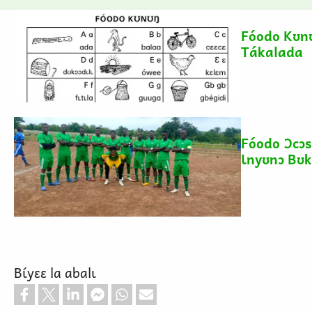
Fóodo Kʊn
Tákalada
Fóodo Ɔcɔ
Ɩnyʊnɔ Bʊkɔ
Bɩ́yɛɛ la abalɩ