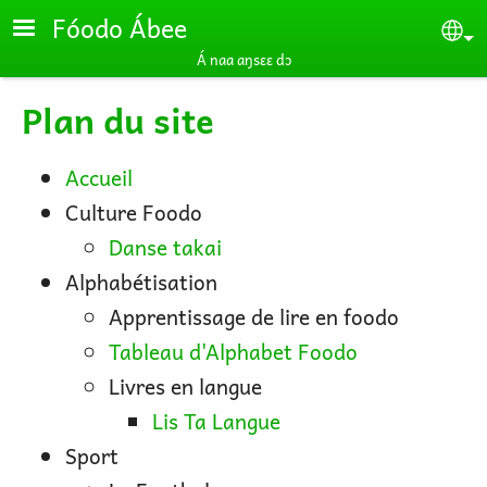
Skip to main content
Fóodo Ábee
Se
Á naa aŋsɛɛ dɔ
Plan du site
Accueil
Culture Foodo
Danse takai
Alphabétisation
Apprentissage de lire en foodo
Tableau d'Alphabet Foodo
Livres en langue
Lis Ta Langue
Sport