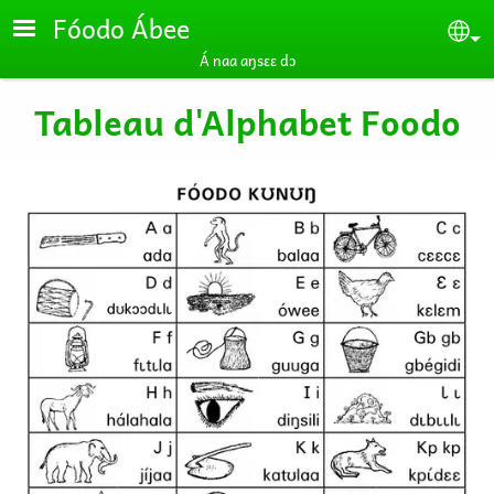
Skip to main content
Fóodo Ábee
Se
Á naa aŋsɛɛ dɔ
Tableau d'Alphabet Foodo