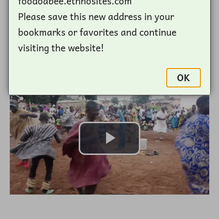
foodoabee.ethnosites.com
lors de la fête de Tabaski 2022. C'était
Please save this new address in your
vraiment intéressant surtout la manière dont
bookmarks or favorites and continue
le blanc appelé Zakariya qui vit à Sèmèrè au
visiting the website!
quartier Tchinguéyaré danse.
OK
Fichier vidéo
Lire
la
vidéo