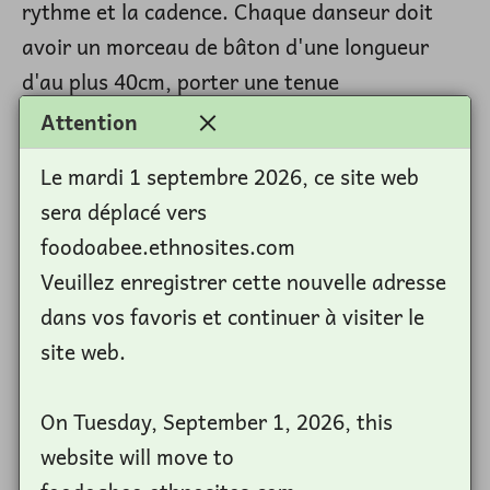
rythme et la cadence. Chaque danseur doit
avoir un morceau de bâton d'une longueur
d'au plus 40cm, porter une tenue
traditionnelle un peu large en forme
Attention
d'antonoire, un chapeau volontaire de tout
Le mardi 1 septembre 2026, ce site web
genre, des chaussures permettant de bien
sera déplacé vers
faire les mouvements etc. Elle se fait à l'aide
foodoabee.ethnosites.com
des sons de tam-tams, de chants et quelques
Veuillez enregistrer cette nouvelle adresse
coups de siflets utilisés par les danseurs. C'est
dans vos favoris et continuer à visiter le
tout simplement fantastique cette danse
site web.
traditionnelle des foodo, en témoigne l'extrait
de la vidéo ci-dessous.
On Tuesday, September 1, 2026, this
website will move to
Ici dans cette vidéo, un extrait de cette danse