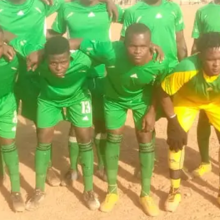
Le mardi 1 septembre 2026, ce site web
sera déplacé vers
foodoabee.ethnosites.com
Veuillez enregistrer cette nouvelle
adresse dans vos favoris et continuer à
visiter le site web.
On Tuesday, September 1, 2026, this
website will move to
foodoabee.ethnosites.com
Please save this new address in your
bookmarks or favorites and continue
visiting the website!