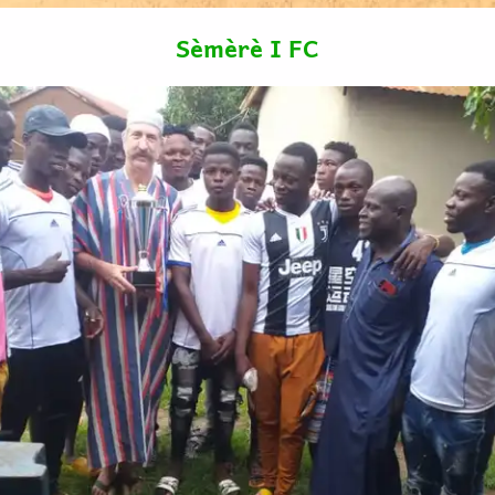
OK
Sèmèrè I FC