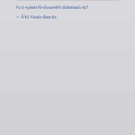
Fʊ ʊ́ nyáala fʊ́-dusumbili dʊbalasɛlɩ-ɛ́ɛ?
← Á kii
Fóodo Ábee
dɔ.