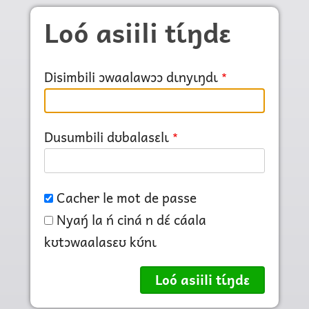
Skip to main content
Loó asiili tɩ́ŋdɛ
Disimbili ɔwaalawɔɔ dɩnyɩŋdɩ
Dusumbili dʊbalasɛlɩ
Cacher le mot de passe
Nyaŋ́ la ń ciná n dɛ́ cáala
kʊtɔwaalasɛʊ kʊ́nɩ