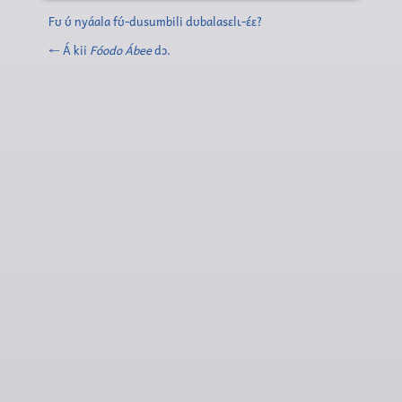
Fʊ ʊ́ nyáala fʊ́-dusumbili dʊbalasɛlɩ-ɛ́ɛ?
← Á kii
Fóodo Ábee
dɔ.