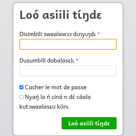
Skip to main content
Loó asiili tɩ́ŋdɛ
Disimbili ɔwaalawɔɔ dɩnyɩŋdɩ
Dusumbili dʊbalasɛlɩ
Cacher le mot de passe
Nyaŋ́ la ń ciná n dɛ́ cáala
kʊtɔwaalasɛʊ kʊ́nɩ